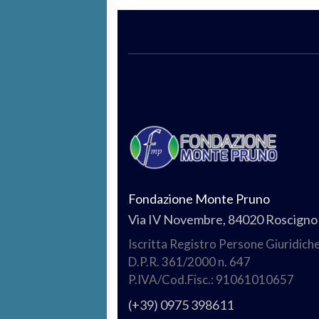
Fondazione Monte Pruno
Via IV Novembre, 84020 Roscigno 
Iscritta Registro Persone Giuridich
D.P.R. 361/2000 n. 647
P.IVA/Cod.Fisc.: 91061010657
(+39) 0975 398611