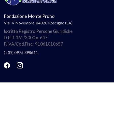
Fondazione Monte Pruno
Via IV Novembre, 84020 Roscigno (SA)
Iscritta Registro Persone Giuridiche
D.P.R. 361/2000 n. 647
P.IVA/Cod.Fisc.: 91061010657
(+39) 0975 398611
Link utili
Chi Siamo